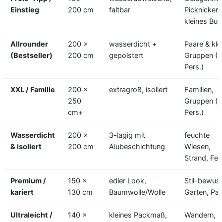
Einstieg
200 cm
faltbar
Picknicker,
kleines Bu
Allrounder
200 ×
wasserdicht +
Paare & kle
(Bestseller)
200 cm
gepolstert
Gruppen (
Pers.)
XXL / Familie
200 ×
extragroß, isoliert
Familien,
250
Gruppen (
cm+
Pers.)
Wasserdicht
200 ×
3-lagig mit
feuchte
& isoliert
200 cm
Alubeschichtung
Wiesen,
Strand, Fes
Premium /
150 ×
edler Look,
Stil-bewus
kariert
130 cm
Baumwolle/Wolle
Garten, Pa
Ultraleicht /
140 ×
kleines Packmaß,
Wandern,